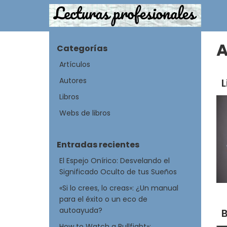
A
Categorías
Artículos
Autores
L
Libros
Webs de libros
Entradas recientes
El Espejo Onírico: Desvelando el
Significado Oculto de tus Sueños
«Si lo crees, lo creas»: ¿Un manual
para el éxito o un eco de
autoayuda?
B
How to Watch a Bullfight»: