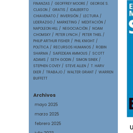
FINANZAS
GEOFFREY MOORE
GEORGE S.
CLASON
GRATIS
IDALBERTO
CHIAVENATO
INVERSIÓN
LECTURA
LIDERAZGO
MARKETING
MEDITACIÓN
NAPOLEON HILL
NEGOCIACIÓN
NOAM
CHOMSKY
PETER LYNCH
PETER THIEL
PHILIP ARTHUR FISHER
PHIL KNIGHT
POLÍTICA
RECURSOS HUMANOS
ROBIN
SHARMA
SAIFEDEAN AMMOUS
SCOTT
ADAMS
SETH GODIN
SIMON SINEK
STEPHEN COVEY
STEVE ALLEN
T. HARV
EKER
TRABAJO
WALTER GRANT
WARREN
BUFFETT
Archivos
mayo 2025
marzo 2025
febrero 2025
U