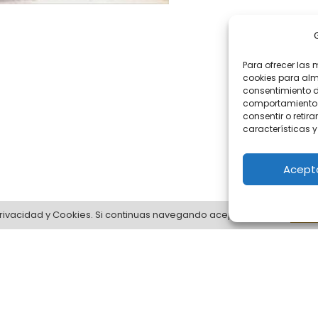
Para ofrecer las 
cookies para alm
consentimiento d
comportamiento d
consentir o retir
características y
Acept
 privacidad y Cookies. Si continuas navegando aceptas su uso.
Acep