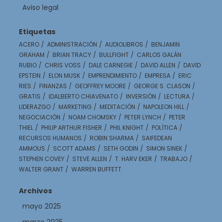
Aviso legal
Etiquetas
ACERO
ADMINISTRACIÓN
AUDIOLIBROS
BENJAMIN
GRAHAM
BRIAN TRACY
BULLFIGHT
CARLOS GALÁN
RUBIO
CHRIS VOSS
DALE CARNEGIE
DAVID ALLEN
DAVID
EPSTEIN
ELON MUSK
EMPRENDIMIENTO
EMPRESA
ERIC
RIES
FINANZAS
GEOFFREY MOORE
GEORGE S. CLASON
GRATIS
IDALBERTO CHIAVENATO
INVERSIÓN
LECTURA
LIDERAZGO
MARKETING
MEDITACIÓN
NAPOLEON HILL
NEGOCIACIÓN
NOAM CHOMSKY
PETER LYNCH
PETER
THIEL
PHILIP ARTHUR FISHER
PHIL KNIGHT
POLÍTICA
RECURSOS HUMANOS
ROBIN SHARMA
SAIFEDEAN
AMMOUS
SCOTT ADAMS
SETH GODIN
SIMON SINEK
STEPHEN COVEY
STEVE ALLEN
T. HARV EKER
TRABAJO
WALTER GRANT
WARREN BUFFETT
Archivos
mayo 2025