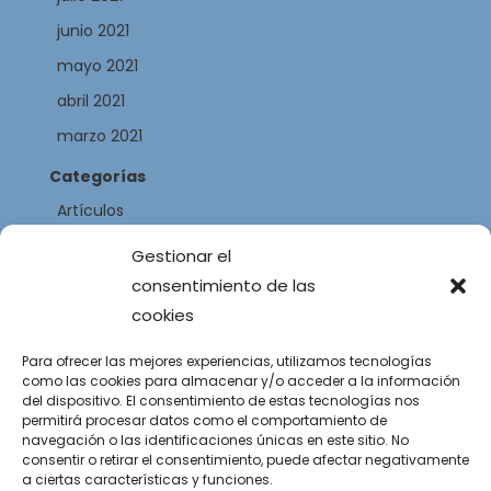
junio 2021
mayo 2021
abril 2021
marzo 2021
Categorías
Artículos
Autores
Gestionar el
Libros
consentimiento de las
cookies
Webs de libros
Meta
Para ofrecer las mejores experiencias, utilizamos tecnologías
como las cookies para almacenar y/o acceder a la información
Acceder
del dispositivo. El consentimiento de estas tecnologías nos
permitirá procesar datos como el comportamiento de
Feed de entradas
navegación o las identificaciones únicas en este sitio. No
Feed de comentarios
consentir o retirar el consentimiento, puede afectar negativamente
a ciertas características y funciones.