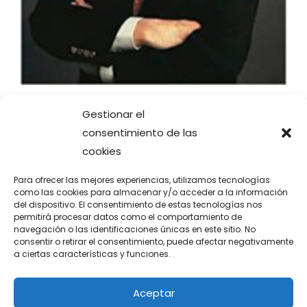
En la comunidad de profesionales de la inversión,
Gestionar el
Warren Buffett es el modelo de éxito mas
consentimiento de las
admirado, envidiado y espiado en busca de sus
cookies
secretos. Este libro investiga y profundiza en las
claves sobre cómo, dónde y cuándo invierte su
Para ofrecer las mejores experiencias, utilizamos tecnologías
dinero Warren Buffett. Durante décadas, Warren
como las cookies para almacenar y/o acceder a la información
del dispositivo. El consentimiento de estas tecnologías nos
Buffet ha sido una figura financiera casi heroica,
permitirá procesar datos como el comportamiento de
cuya estrategia [...]
navegación o las identificaciones únicas en este sitio. No
consentir o retirar el consentimiento, puede afectar negativamente
Leer más
a ciertas características y funciones.
Aceptar