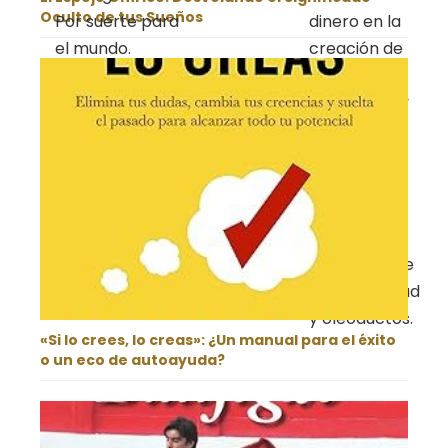
Oculto de tus Sueños
Por suerte para
dinero en la
el mundo.
creación de
un sistema
energético y
comercial
asiático
integrado,
con amplias
líneas de
ferrocarril de
alta velocidad
y oleoductos.
«Si lo crees, lo creas»: ¿Un manual para el éxito
o un eco de autoayuda?