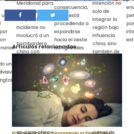
Meridional para
intención no
s
consecuencia,
env
darse cuenta
solo de
e una
China está
pet
de que el
integrar la
l
procediendo a
pos
incidente no
región bajo
 por
expandirse
int
involucró a un
influencia
ron
hacia el oeste
est
bombardero
china, sino
Artículos relacionados
onarios
con grandes
chino con
también de
,
inversiones y
capacidad
llegar a
do un
cuidadosos
nuclear en el
Europa y las
ivisivo
movimientos
Caribe, o frente
regiones
ington
hacia la
a las costas de
productoras
integración.
California,
de petróleo
donde China no
de Oriente
tiene
Medio. Está
pretensiones
invirtiendo
de establecer
enormes
un «Lago chino».
sumas de
El Espejo Onírico: Desvelando el Significado