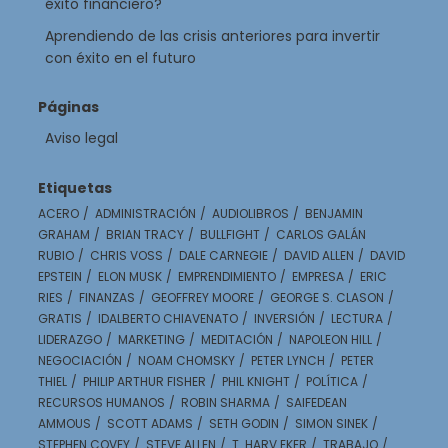
éxito financiero?
Aprendiendo de las crisis anteriores para invertir
con éxito en el futuro
Páginas
Aviso legal
Etiquetas
ACERO
ADMINISTRACIÓN
AUDIOLIBROS
BENJAMIN
GRAHAM
BRIAN TRACY
BULLFIGHT
CARLOS GALÁN
RUBIO
CHRIS VOSS
DALE CARNEGIE
DAVID ALLEN
DAVID
EPSTEIN
ELON MUSK
EMPRENDIMIENTO
EMPRESA
ERIC
RIES
FINANZAS
GEOFFREY MOORE
GEORGE S. CLASON
GRATIS
IDALBERTO CHIAVENATO
INVERSIÓN
LECTURA
LIDERAZGO
MARKETING
MEDITACIÓN
NAPOLEON HILL
NEGOCIACIÓN
NOAM CHOMSKY
PETER LYNCH
PETER
THIEL
PHILIP ARTHUR FISHER
PHIL KNIGHT
POLÍTICA
RECURSOS HUMANOS
ROBIN SHARMA
SAIFEDEAN
AMMOUS
SCOTT ADAMS
SETH GODIN
SIMON SINEK
STEPHEN COVEY
STEVE ALLEN
T. HARV EKER
TRABAJO