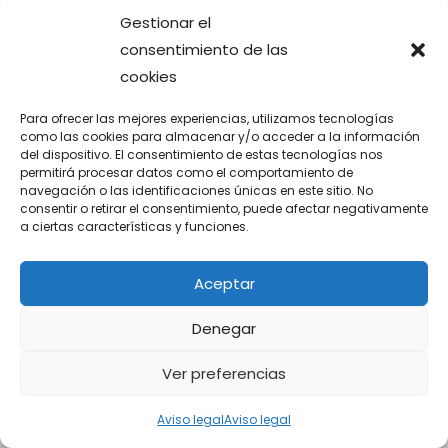
Gestionar el
consentimiento de las
cookies
Para ofrecer las mejores experiencias, utilizamos tecnologías
El Espejo Onírico: Desvelando el Significado
como las cookies para almacenar y/o acceder a la información
Oculto de tus Sueños
del dispositivo. El consentimiento de estas tecnologías nos
permitirá procesar datos como el comportamiento de
navegación o las identificaciones únicas en este sitio. No
consentir o retirar el consentimiento, puede afectar negativamente
a ciertas características y funciones.
Aceptar
Denegar
Ver preferencias
Visualidad, Política de privacidad y Cookies. Si continuas
Aviso legal
Aviso legal
navegando aceptas su uso.
Aceptar
Más información